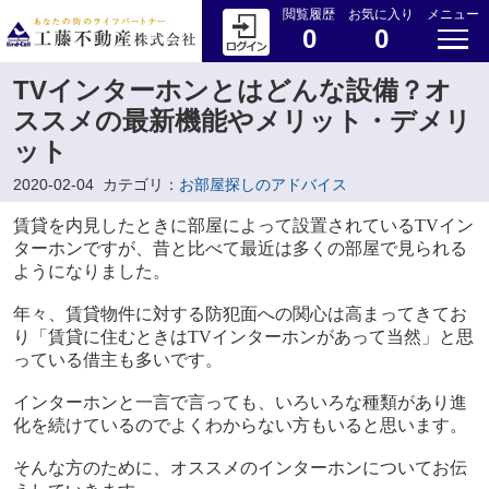
閲覧履歴
お気に入り
メニュー
0
0
TVインターホンとはどんな設備？オ
ススメの最新機能やメリット・デメリ
ット
2020-02-04
カテゴリ：
お部屋探しのアドバイス
賃貸を内見したときに部屋によって設置されている
TV
イン
ターホンですが、昔と比べて最近は多くの部屋で見られる
ようになりました。
年々、賃貸物件に対する防犯面への関心は高まってきてお
り「賃貸に住むときは
TV
インターホンがあって当然」と思
っている借主も多いです。
インターホンと一言で言っても、いろいろな種類があり進
化を続けているのでよくわからない方もいると思います。
そんな方のために、オススメのインターホンについてお伝