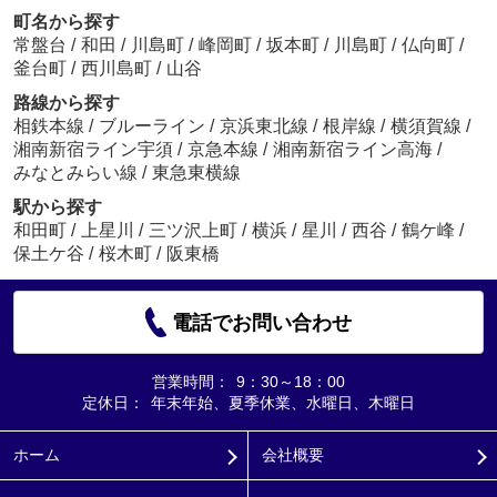
町名から探す
常盤台
/
和田
/
川島町
/
峰岡町
/
坂本町
/
川島町
/
仏向町
/
釜台町
/
西川島町
/
山谷
路線から探す
相鉄本線
/
ブルーライン
/
京浜東北線
/
根岸線
/
横須賀線
/
湘南新宿ライン宇須
/
京急本線
/
湘南新宿ライン高海
/
みなとみらい線
/
東急東横線
駅から探す
和田町
/
上星川
/
三ツ沢上町
/
横浜
/
星川
/
西谷
/
鶴ケ峰
/
保土ケ谷
/
桜木町
/
阪東橋
電話でお問い合わせ
営業時間：
9：30～18：00
定休日：
年末年始、夏季休業、水曜日、木曜日
ホーム
会社概要