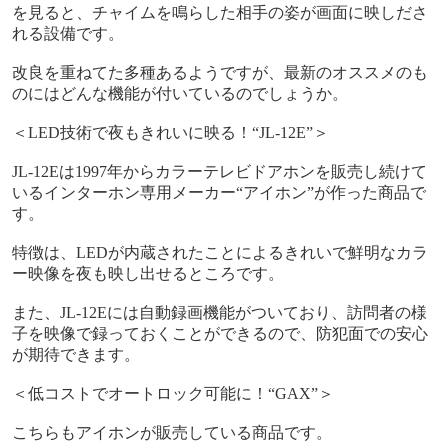
を見ると、チャイムを鳴らした相手の姿が画面に映しださ
れる設備です。
改良を重ねてた多種あるようですが、最新のオススメのも
のにはどんな機能が付いているのでしょうか。
＜
LED
技術で夜もきれいに映る！“
JL-12E
”＞
JL-12E
は
1997
年からカラーテレビドアホンを販売し続けて
いるインターホン専用メーカー
“
アイホン
”
が作った商品で
す。
特徴は、
LED
が内蔵されたことによるきれいで鮮明なカラ
ー映像を夜も映し出せるところです。
また、
JL-12E
には自動録画機能がついており、訪問者の様
子を映像で録っておくことができるので、防犯面での安心
が期待できます。
＜低コストでオートロック可能に！“
GAX
”＞
こちらもアイホンが販売している商品です。