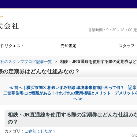
営業時間：9：30～18：0
物件リクエスト
売却査定
スタッフ
会社のスタッフブログ記事一覧
>
相鉄・JR直通線を使用する際の定期券は
際の定期券はどんな仕組みなの？
記事
≪ 前へ｜横浜市旭区 相鉄いずみ野線 環境未来都市計画って何？
二世帯住宅には種類がある！それぞれの費用相場とメリット・デメリット
へ ≫
相鉄・JR直通線を使用する際の定期券はどんな仕組み
の？
カテゴリ：
ご存知でしたか？
20