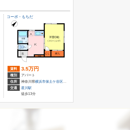
コーポ・もちだ
3.5万円
賃料
種別
アパート
田
１丁目13-21
住所
神奈川県
横浜市保土ケ谷区
岡沢町
281-1
交通
星川駅
徒歩13分