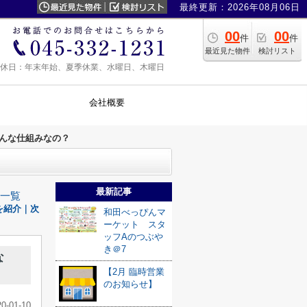
最終更新：2026年08月06日
00
00
件
件
最近見た物件
検討リスト
0 定休日：年末年始、夏季休業、水曜日、木曜日
会社概要
どんな仕組みなの？
最新記事
一覧
を紹介｜次
和田べっぴんマ
ーケット スタ
ッフAのつぶや
き＠7
な
【2月 臨時営業
のお知らせ】
20-01-10