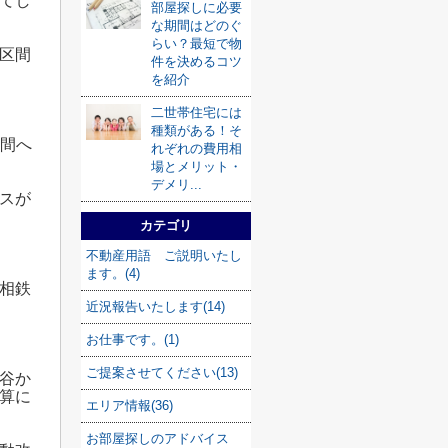
てし
部屋探しに必要
な期間はどのぐ
らい？最短で物
区間
件を決めるコツ
を紹介
二世帯住宅には
種類がある！そ
区間へ
れぞれの費用相
場とメリット・
デメリ...
スが
カテゴリ
不動産用語 ご説明いたし
ます。(4)
相鉄
近況報告いたします(14)
お仕事です。(1)
ご提案させてください(13)
谷か
算に
エリア情報(36)
お部屋探しのアドバイス