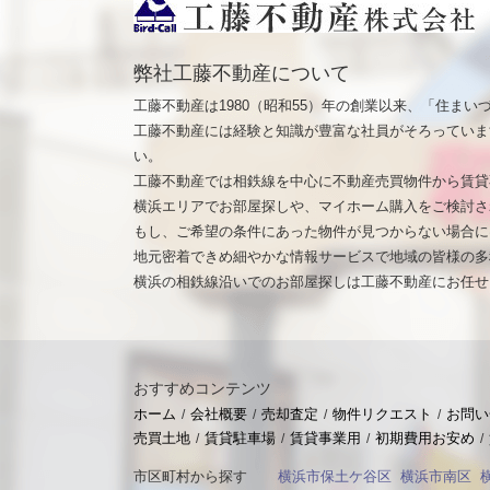
弊社工藤不動産について
工藤不動産は1980（昭和55）年の創業以来、「住ま
工藤不動産には経験と知識が豊富な社員がそろっていま
い。
工藤不動産では相鉄線を中心に不動産売買物件から賃貸
横浜エリアでお部屋探しや、マイホーム購入をご検討さ
もし、ご希望の条件にあった物件が見つからない場合に
地元密着できめ細やかな情報サービスで地域の皆様の多
横浜の相鉄線沿いでのお部屋探しは工藤不動産にお任せ
おすすめコンテンツ
ホーム
会社概要
売却査定
物件リクエスト
お問い
売買土地
賃貸駐車場
賃貸事業用
初期費用お安め
市区町村から探す
横浜市保土ケ谷区
横浜市南区