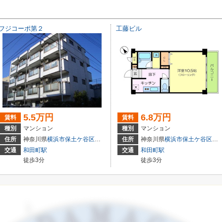
フジコーポ第２
工藤ビル
5.5万円
6.8万円
賃料
賃料
種別
マンション
種別
マンション
住所
神奈川県
横浜市保土ケ谷区
和田
１丁目２０－４
住所
神奈川県
横浜市保土ケ谷区
和
交通
和田町駅
交通
和田町駅
徒歩3分
徒歩3分