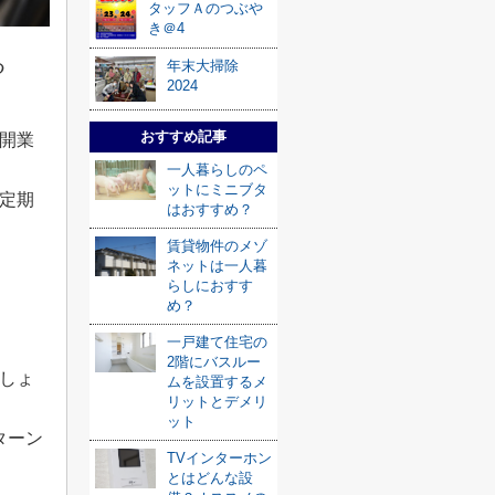
タッフＡのつぶや
き＠4
る
年末大掃除
2024
おすすめ記事
の開業
一人暮らしのペ
ットにミニブタ
定期
はおすすめ？
賃貸物件のメゾ
ネットは一人暮
らしにおすす
め？
一戸建て住宅の
2階にバスルー
しょ
ムを設置するメ
リットとデメリ
ット
ターン
TVインターホン
とはどんな設