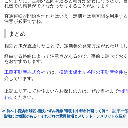
このように、定期外区間を通ると精算が必要になったり、自
札機での精算ができなかったりすることがあります。
直通運転が開始されたとはいえ、定期とは別区間を利用する
注意が必要ですね。
まとめ
相鉄とJRが直通したことで、定期券の発売方法が変わりま
経由する路線によって注意点があるので、事前に調べておく
をおすすめします。
工藤不動産株式会社
では、
横浜市保土ヶ谷区の不動産物件
を
介しています。
上記エリアにてお住まいをお探しの方は、ぜひ当社まで
お問
わせ
ください。
記事一
≪ 前へ｜横浜市旭区 相鉄いずみ野線 環境未来都市計画って何？
住宅には種類がある！それぞれの費用相場とメリット・デメリットを紹介｜