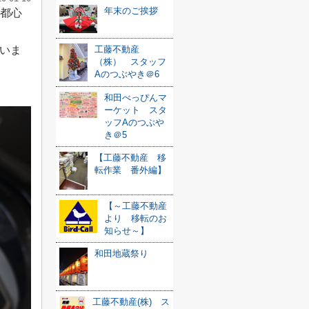
年末のご挨拶
ら都心
工藤不動産
いま
（株） スタッフ
Aのつぶやき＠6
和田べっぴんマ
ーケット スタ
ッフAのつぶや
き＠5
【工藤不動産 移
転作業 番外編】
【～工藤不動産
より 移転のお
知らせ～】
和田地蔵祭り
工藤不動産(株) ス