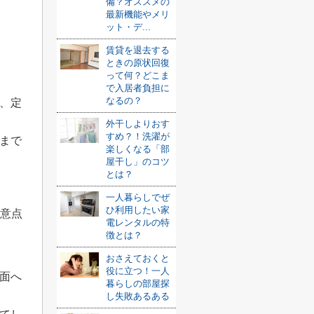
備？オススメの
最新機能やメリ
ット・デ...
賃貸を退去する
ときの原状回復
って何？どこま
で入居者負担に
なるの？
、定
外干しよりおす
すめ？！洗濯が
まで
楽しくなる「部
屋干し」のコツ
とは？
一人暮らしでぜ
ひ利用したい家
注意点
電レンタルの特
徴とは？
おさえておくと
役に立つ！一人
面へ
暮らしの部屋探
し失敗あるある