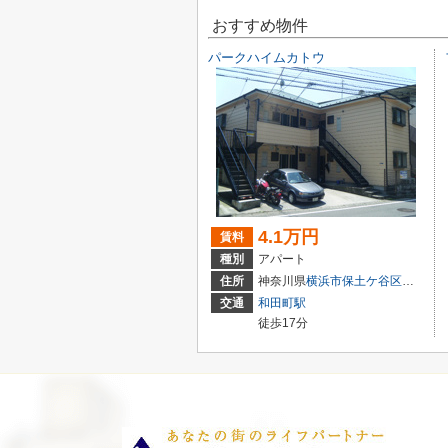
おすすめ物件
パークハイムカトウ
4.1万円
賃料
種別
アパート
住所
神奈川県
横浜市保土ケ谷区
常盤台
交通
和田町駅
徒歩17分