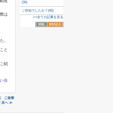
動改
(30)
ご存知でしたか？(40)
際は
>>全ての記事を見る
XML
RSS2.0
した。
こと
ご紹
い合
覧
二世帯
次へ ≫