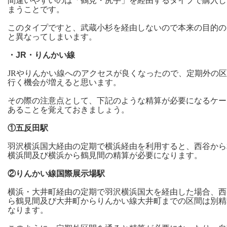
間違いやすいのは「鶴見・尻手」を経由するタイプで購入し
まうことです。
このタイプですと、武蔵小杉を経由しないので本来の目的の
と異なってしまいます。
・JR・りんかい線
JRやりんかい線へのアクセスが良くなったので、定期外の
行く機会が増えると思います。
その際の注意点として、下記のような精算が必要になるケー
あることを覚えておきましょう。
①五反田駅
羽沢横浜国大経由の定期で横浜経由を利用すると、西谷から
横浜間及び横浜から鶴見間の精算が必要になります。
②りんかい線国際展示場駅
横浜・大井町経由の定期で羽沢横浜国大を経由した場合、西
ら鶴見間及び大井町からりんかい線大井町までの区間は別精
なります。