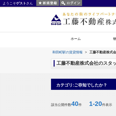
ようこそ
ゲスト
さん
ホーム
和田町駅の賃貸情報
>
工藤不動産株式会
工藤不動産株式会社のスタッ
カテゴリ:ご存知でしたか？
40
1-20
該当公開件数
件
件表示