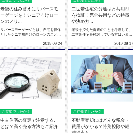
ご存知でしたか？
ご存知でしたか？
老後の住み替えにリバースモ
二世帯住宅の分離型と共用型
ーゲージを！シニア向けロー
を検証！完全共用などの特徴
ンのメリ...
や決め方...
リバースモーゲージとは、自宅を担保
老後を控えた両親のことを考慮して、
としたシニア層向けのローンのことで
二世帯住宅を検討している方はいませ
す。 子どもの家の...
んか。 二世帯住宅...
2019-09-24
2019-09-1
ご存知でしたか？
ご存知でしたか？
中古住宅の査定で注意するこ
不動産売却にはどんな税金・
とは？高く売る方法もご紹介
費用がかかる？特別控除や軽
減税率と...