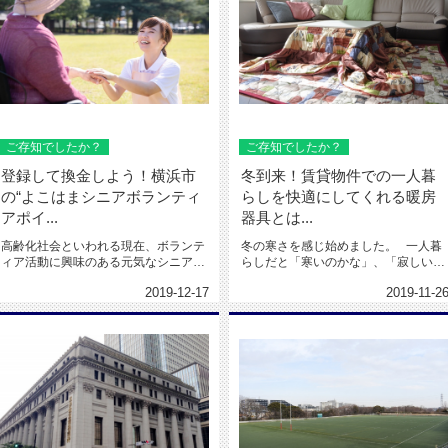
ご存知でしたか？
ご存知でしたか？
登録して換金しよう！横浜市
冬到来！賃貸物件での一人暮
の“よこはまシニアボランティ
らしを快適にしてくれる暖房
アポイ...
器具とは...
高齢化社会といわれる現在、ボランテ
冬の寒さを感じ始めました。 一人暮
ィア活動に興味のある元気なシニア世
らしだと「寒いのかな」、「寂しいの
代も多いようです。 ...
かな」と、後ろ向き...
2019-12-17
2019-11-2