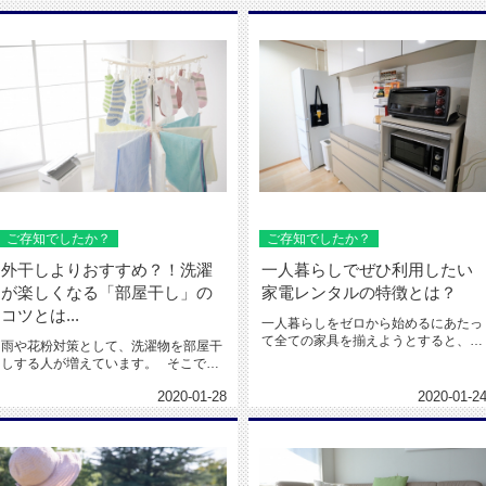
ご存知でしたか？
ご存知でしたか？
外干しよりおすすめ？！洗濯
一人暮らしでぜひ利用したい
が楽しくなる「部屋干し」の
家電レンタルの特徴とは？
コツとは...
一人暮らしをゼロから始めるにあたっ
て全ての家具を揃えようとすると、ど
雨や花粉対策として、洗濯物を部屋干
うしてもコストがかさんでしまいま...
しする人が増えています。 そこで今
回は、部屋干し...
2020-01-28
2020-01-2