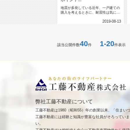
地震が多発している近年、一戸建ての
購入を考えるときに、耐震性は気にな
るポイントの一つですよね。 &...
2019-08-13
40
1-20
該当公開件数
件
件表示
弊社工藤不動産について
工藤不動産は1980（昭和55）年の創業以来、「住ま
工藤不動産には経験と知識が豊富な社員がそろっていま
い。