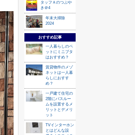
タッフＡのつぶや
き＠4
年末大掃除
2024
おすすめ記事
一人暮らしのペ
ットにミニブタ
はおすすめ？
賃貸物件のメゾ
ネットは一人暮
らしにおすす
め？
一戸建て住宅の
2階にバスルー
ムを設置するメ
リットとデメリ
ット
TVインターホン
とはどんな設