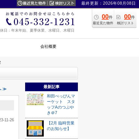
最終更新：2026年08月08日
00
00
件
件
最近見た物件
検討リスト
0 定休日：年末年始、夏季休業、水曜日、木曜日
会社概要
2
最新記事
 ≫
和田べっぴんマ
ーケット スタ
ッフAのつぶや
き＠7
23-11-26
【2月 臨時営業
のお知らせ】