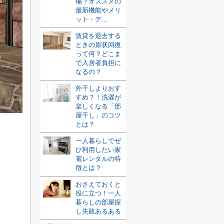
備？オススメの
最新機能やメリ
ット・デ...
賃貸を退去する
ときの原状回復
って何？どこま
で入居者負担に
なるの？
外干しよりおす
すめ？！洗濯が
楽しくなる「部
屋干し」のコツ
とは？
一人暮らしでぜ
ひ利用したい家
。
電レンタルの特
徴とは？
おさえておくと
役に立つ！一人
暮らしの部屋探
し失敗あるある