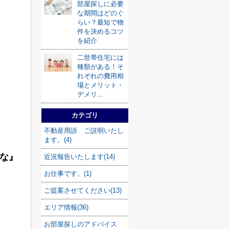
部屋探しに必要
な期間はどのぐ
らい？最短で物
件を決めるコツ
を紹介
二世帯住宅には
種類がある！そ
れぞれの費用相
場とメリット・
デメリ...
カテゴリ
不動産用語 ご説明いたし
ます。(4)
な』
近況報告いたします(14)
お仕事です。(1)
ご提案させてください(13)
エリア情報(36)
お部屋探しのアドバイス