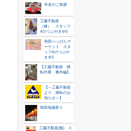
年末のご挨拶
工藤不動産
（株） スタッフ
Aのつぶやき＠6
和田べっぴんマ
ーケット スタ
ッフAのつぶや
き＠5
【工藤不動産 移
転作業 番外編】
【～工藤不動産
より 移転のお
知らせ～】
和田地蔵祭り
工藤不動産(株) ス