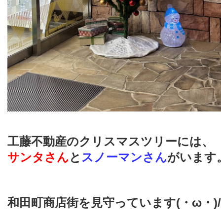
工藤不動産のクリスマスツリーには、
サンタさん
と
スノーマンさん
がいます
和田町商店街を見守っています(・ω・)/