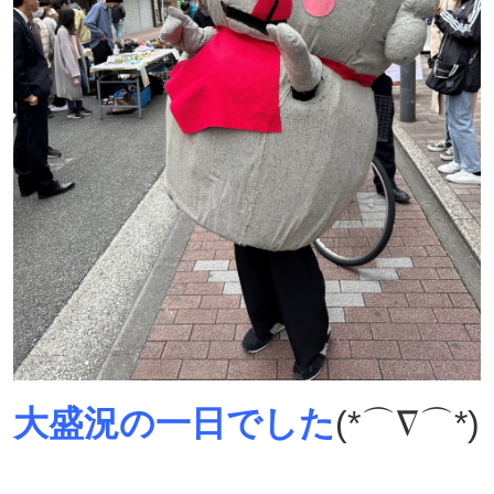
大盛況の一日でした
(*⌒∇⌒*)