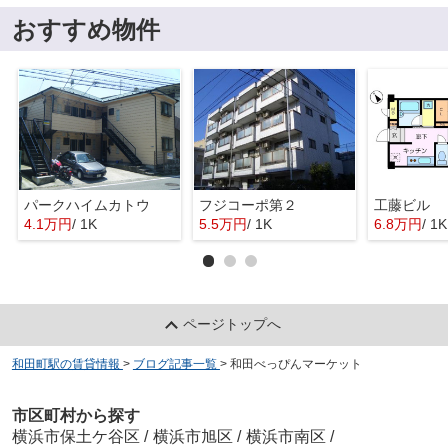
おすすめ物件
パークハイムカトウ
フジコーポ第２
工藤ビル
4.1万円
/ 1K
5.5万円
/ 1K
6.8万円
/ 1K
ページトップへ
和田町駅の賃貸情報
>
ブログ記事一覧
>
和田べっぴんマーケット
市区町村から探す
横浜市保土ケ谷区
/
横浜市旭区
/
横浜市南区
/