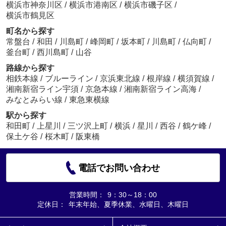
横浜市神奈川区
/
横浜市港南区
/
横浜市磯子区
/
横浜市鶴見区
町名から探す
常盤台
/
和田
/
川島町
/
峰岡町
/
坂本町
/
川島町
/
仏向町
/
釜台町
/
西川島町
/
山谷
路線から探す
相鉄本線
/
ブルーライン
/
京浜東北線
/
根岸線
/
横須賀線
/
湘南新宿ライン宇須
/
京急本線
/
湘南新宿ライン高海
/
みなとみらい線
/
東急東横線
駅から探す
和田町
/
上星川
/
三ツ沢上町
/
横浜
/
星川
/
西谷
/
鶴ケ峰
/
保土ケ谷
/
桜木町
/
阪東橋
電話でお問い合わせ
営業時間：
9：30～18：00
定休日：
年末年始、夏季休業、水曜日、木曜日