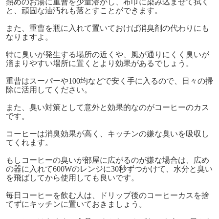
熱めのお湯に重曹を少量溶かし、布巾に染み込ませて拭く
と、頑固な油汚れも落とすことができます。
また、重曹を瓶に入れて置いておけば消臭剤の代わりにも
なりますよ。
特に臭いが発生する場所の近くや、風が通りにくく臭いが
溜まりやすい場所に置くとより効果があるでしょう。
重曹はスーパーや100均などで安く手に入るので、日々の掃
除に活用してください。
また、臭い対策として意外と効果的なのがコーヒーのカス
です。
コーヒーは消臭効果が高く、キッチンの嫌な臭いを吸収し
てくれます。
もしコーヒーの臭いが部屋に広がるのが嫌な場合は、広め
の器に入れて600Wのレンジに30秒ずつかけて、水分と臭い
を飛ばしてから使用しても良いです。
毎日コーヒーを飲む人は、ドリップ後のコーヒーカスを捨
てずにキッチンに置いておきましょう。