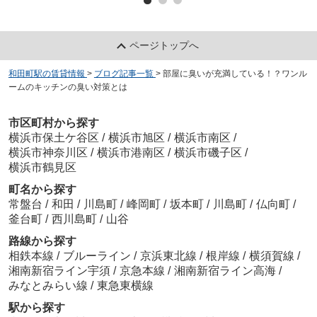
ページトップへ
和田町駅の賃貸情報
>
ブログ記事一覧
>
部屋に臭いが充満している！？ワンル
ームのキッチンの臭い対策とは
市区町村から探す
横浜市保土ケ谷区
/
横浜市旭区
/
横浜市南区
/
横浜市神奈川区
/
横浜市港南区
/
横浜市磯子区
/
横浜市鶴見区
町名から探す
常盤台
/
和田
/
川島町
/
峰岡町
/
坂本町
/
川島町
/
仏向町
/
釜台町
/
西川島町
/
山谷
路線から探す
相鉄本線
/
ブルーライン
/
京浜東北線
/
根岸線
/
横須賀線
/
湘南新宿ライン宇須
/
京急本線
/
湘南新宿ライン高海
/
みなとみらい線
/
東急東横線
駅から探す