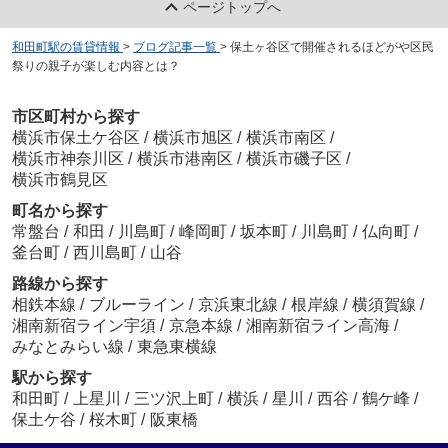
ページトップへ
和田町駅の賃貸情報
>
ブログ記事一覧
>
保土ヶ谷区で開催されるほどがや区民
祭りの親子が楽しむ内容とは？
市区町村から探す
横浜市保土ケ谷区
/
横浜市旭区
/
横浜市南区
/
横浜市神奈川区
/
横浜市港南区
/
横浜市磯子区
/
横浜市鶴見区
町名から探す
常盤台
/
和田
/
川島町
/
峰岡町
/
坂本町
/
川島町
/
仏向町
/
釜台町
/
西川島町
/
山谷
路線から探す
相鉄本線
/
ブルーライン
/
京浜東北線
/
根岸線
/
横須賀線
/
湘南新宿ライン宇須
/
京急本線
/
湘南新宿ライン高海
/
みなとみらい線
/
東急東横線
駅から探す
和田町
/
上星川
/
三ツ沢上町
/
横浜
/
星川
/
西谷
/
鶴ケ峰
/
保土ケ谷
/
桜木町
/
阪東橋