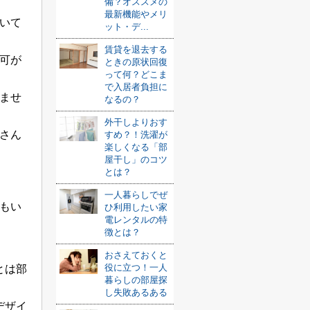
備？オススメの
最新機能やメリ
いて
ット・デ...
賃貸を退去する
可が
ときの原状回復
って何？どこま
で入居者負担に
ませ
なるの？
外干しよりおす
さん
すめ？！洗濯が
楽しくなる「部
屋干し」のコツ
とは？
一人暮らしでぜ
もい
ひ利用したい家
電レンタルの特
徴とは？
おさえておくと
役に立つ！一人
とは部
暮らしの部屋探
し失敗あるある
デザイ