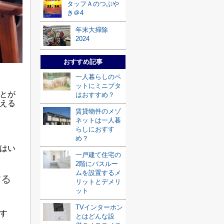
タッフＡのつぶや
き＠4
年末大掃除
2024
おすすめ記事
一人暮らしのペ
ットにミニブタ
とが
はおすすめ？
える
賃貸物件のメゾ
ネットは一人暮
らしにおすす
め？
はい
一戸建て住宅の
2階にバスルー
ムを設置するメ
する
リットとデメリ
ット
TVインターホン
す
とはどんな設