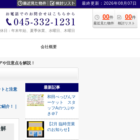
最終更新：2026年08月07日
00
00
件
件
最近見た物件
検討リスト
0 定休日：年末年始、夏季休業、水曜日、木曜日
会社概要
アや注意点を解説！
最新記事
ットと注意
和田べっぴんマ
ーケット スタ
ご紹介！｜
ッフAのつぶや
き＠7
【2月 臨時営業
を解
のお知らせ】