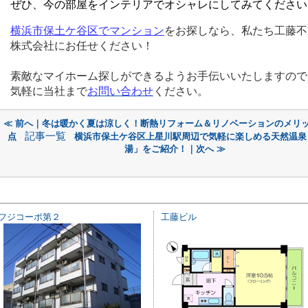
ぜひ、今の部屋をインテリアでオシャレにしてみてください
横浜市保土ケ谷区
でマンション
をお探しなら、私たち工藤不
株式会社にお任せください！
素敵なマイホーム探しができるようお手伝いいたしますので
気軽に当社まで
お問い合わせ
ください。
≪ 前へ｜冬は暖かく夏は涼しく！断熱リフォーム＆リノベーションのメリ
記事一覧
点
横浜市保土ケ谷区上星川駅周辺で気軽に楽しめる天然温泉
湯」をご紹介！｜次へ ≫
フジコーポ第２
工藤ビル