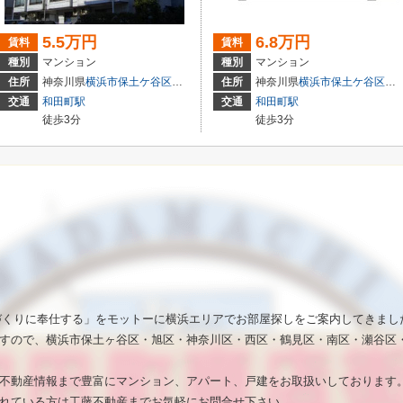
5.5万円
6.8万円
賃料
賃料
種別
マンション
種別
マンション
住所
神奈川県
横浜市保土ケ谷区
和田
１丁目２０－４
住所
神奈川県
横浜市保土ケ谷区
和
交通
和田町駅
交通
和田町駅
徒歩3分
徒歩3分
いづくりに奉仕する」をモットーに横浜エリアでお部屋探しをご案内してきまし
すので、横浜市保土ヶ谷区・旭区・神奈川区・西区・鶴見区・南区・瀬谷区
不動産情報まで豊富にマンション、アパート、戸建をお取扱いしております
れている方は工藤不動産までお気軽にお問合せ下さい。