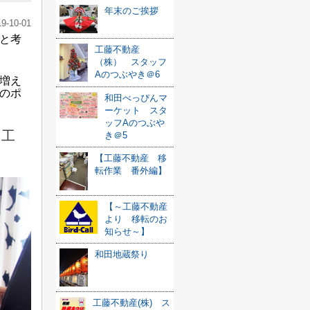
年末のご挨拶
19-10-01
と考
工藤不動産
（株） スタッフ
Aのつぶやき＠6
増え
のポ
和田べっぴんマ
ーケット スタ
ッフAのつぶや
を工
き＠5
【工藤不動産 移
転作業 番外編】
【～工藤不動産
より 移転のお
知らせ～】
和田地蔵祭り
工藤不動産(株) ス