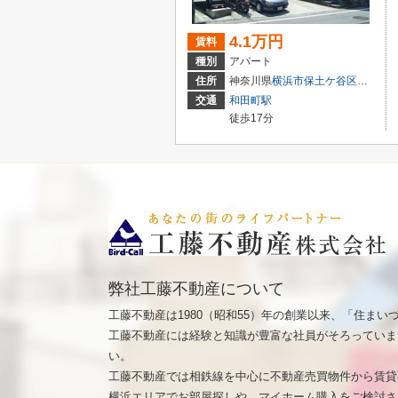
4.1万円
賃料
種別
アパート
住所
神奈川県
横浜市保土ケ谷区
常盤台
交通
和田町駅
徒歩17分
弊社工藤不動産について
工藤不動産は1980（昭和55）年の創業以来、「住ま
工藤不動産には経験と知識が豊富な社員がそろっていま
い。
工藤不動産では相鉄線を中心に不動産売買物件から賃貸
横浜エリアでお部屋探しや、マイホーム購入をご検討さ