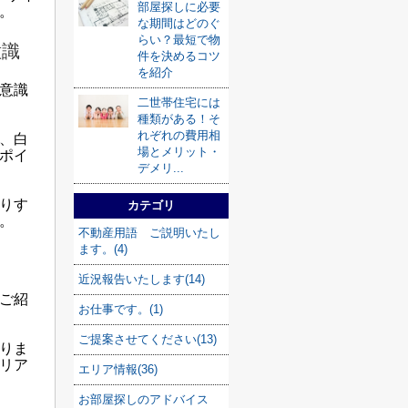
部屋探しに必要
。
な期間はどのぐ
らい？最短で物
意識
件を決めるコツ
を紹介
意識
二世帯住宅には
種類がある！そ
れぞれの費用相
、白
場とメリット・
ポイ
デメリ...
りす
カテゴリ
。
不動産用語 ご説明いたし
ます。(4)
近況報告いたします(14)
ご紹
お仕事です。(1)
ご提案させてください(13)
りま
リア
エリア情報(36)
お部屋探しのアドバイス