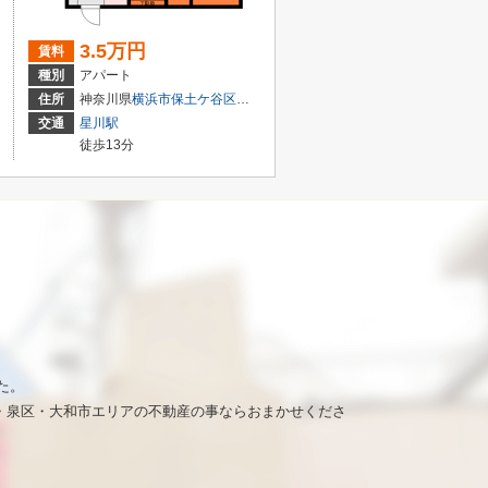
3.5万円
賃料
種別
アパート
田
１丁目13-21
住所
神奈川県
横浜市保土ケ谷区
岡沢町
281-1
交通
星川駅
徒歩13分
た。
・泉区・大和市エリアの不動産の事ならおまかせくださ
。