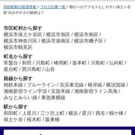
和田町駅の賃貸情報
>
ブログ記事一覧
>
都心へのアクセスもしやすい保土ヶ谷
駅 住みやすさの秘密は？
市区町村から探す
横浜市保土ケ谷区
/
横浜市旭区
/
横浜市南区
/
横浜市神奈川区
/
横浜市港南区
/
横浜市磯子区
/
横浜市鶴見区
町名から探す
常盤台
/
和田
/
川島町
/
峰岡町
/
坂本町
/
川島町
/
仏向町
/
釜台町
/
西川島町
/
山谷
路線から探す
相鉄本線
/
ブルーライン
/
京浜東北線
/
根岸線
/
横須賀線
/
湘南新宿ライン宇須
/
京急本線
/
湘南新宿ライン高海
/
みなとみらい線
/
東急東横線
駅から探す
和田町
/
上星川
/
三ツ沢上町
/
横浜
/
星川
/
西谷
/
鶴ケ峰
/
保土ケ谷
/
桜木町
/
阪東橋