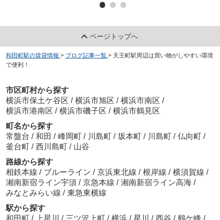
ページトップへ
和田町駅の賃貸情報
>
ブログ記事一覧
>
天王町駅周辺は買い物がしやすい環境
で便利！
市区町村から探す
横浜市保土ケ谷区
/
横浜市旭区
/
横浜市南区
/
横浜市港南区
/
横浜市磯子区
/
横浜市鶴見区
町名から探す
常盤台
/
和田
/
峰岡町
/
川島町
/
坂本町
/
川島町
/
仏向町
/
釜台町
/
西川島町
/
山谷
路線から探す
相鉄本線
/
ブルーライン
/
京浜東北線
/
根岸線
/
横須賀線
/
湘南新宿ライン宇須
/
京急本線
/
湘南新宿ライン高海
/
みなとみらい線
/
東急東横線
駅から探す
和田町
/
上星川
/
三ツ沢上町
/
横浜
/
星川
/
西谷
/
鶴ケ峰
/