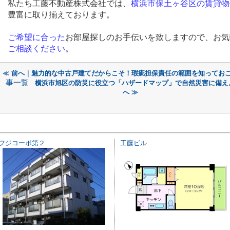
私たち工藤不動産株式会社では、
横浜
市
保土ヶ谷区の賃貸物
豊富に取り揃えております。
ご希望に合
っ
た
お部屋探しのお手伝いを致しますので、お気
ご相
談
ください
。
≪ 前へ｜魅力的な中古戸建てだからこそ！瑕疵担保責任の範囲を知ってお
事一覧
横浜市旭区の防災に役立つ「ハザードマップ」で自然災害に備え
へ ≫
フジコーポ第２
工藤ビル