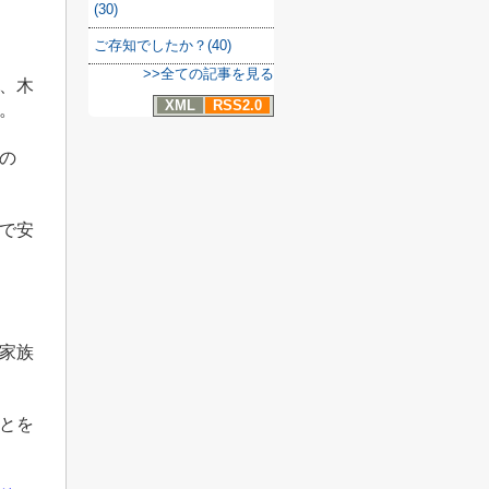
(30)
ご存知でしたか？(40)
>>全ての記事を見る
、木
XML
RSS2.0
。
の
で安
家族
とを