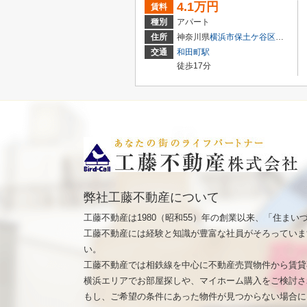
4.1万円
賃料
種別
アパート
住所
神奈川県
横浜市保土ケ谷区
常盤台
交通
和田町駅
徒歩17分
弊社工藤不動産について
工藤不動産は1980（昭和55）年の創業以来、「住ま
工藤不動産には経験と知識が豊富な社員がそろっていま
い。
工藤不動産では相鉄線を中心に不動産売買物件から賃貸
横浜エリアでお部屋探しや、マイホーム購入をご検討さ
もし、ご希望の条件にあった物件が見つからない場合に