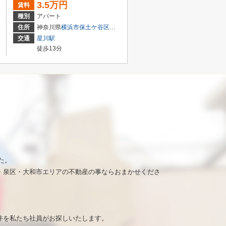
3.5万円
賃料
種別
アパート
田
１丁目13-21
住所
神奈川県
横浜市保土ケ谷区
岡沢町
281-1
交通
星川駅
徒歩13分
た。
・泉区・大和市エリアの不動産の事ならおまかせくださ
。
件を私たち社員がお探しいたします。