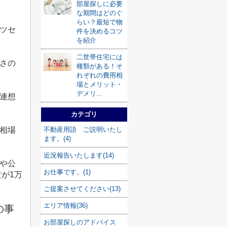
部屋探しに必要
な期間はどのぐ
らい？最短で物
ツセ
件を決めるコツ
を紹介
二世帯住宅には
さの
種類がある！そ
れぞれの費用相
場とメリット・
デメリ...
連想
カテゴリ
不動産用語 ご説明いたし
相場
ます。(4)
近況報告いたします(14)
や公
お仕事です。(1)
賃が
1
万
ご提案させてください(13)
エリア情報(36)
の事
お部屋探しのアドバイス