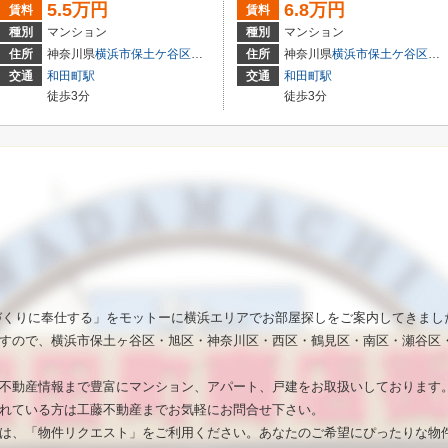
5.5万円
6.8万円
賃料
賃料
種別
マンション
種別
マンション
住所
神奈川県
横浜市保土ケ谷区
和田
１丁目２０－４
住所
神奈川県
横浜市保土ケ谷区
和
交通
和田町駅
交通
和田町駅
徒歩3分
徒歩3分
いづくりに奉仕する」をモットーに横浜エリアでお部屋探しをご案内してきまし
すので、横浜市保土ヶ谷区・旭区・神奈川区・西区・鶴見区・南区・瀬谷区
不動産情報まで豊富にマンション、アパート、戸建をお取扱いしております
れている方は工藤不動産までお気軽にお問合せ下さい。
は、「物件リクエスト」をご利用ください。あなたのご希望にぴったりな物