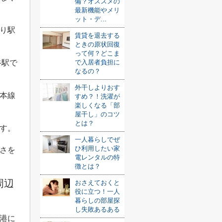
備？オススメの
最新機能やメリ
ット・デ...
り駅
賃貸を退去する
ときの原状回復
って何？どこま
で入居者負担に
谷駅で
なるの？
外干しよりおす
本線
すめ？！洗濯が
楽しくなる「部
屋干し」のコツ
とは？
す。
一人暮らしでぜ
ひ利用したい家
さを
電レンタルの特
徴とは？
周辺
おさえておくと
役に立つ！一人
暮らしの部屋探
し失敗あるある
港に