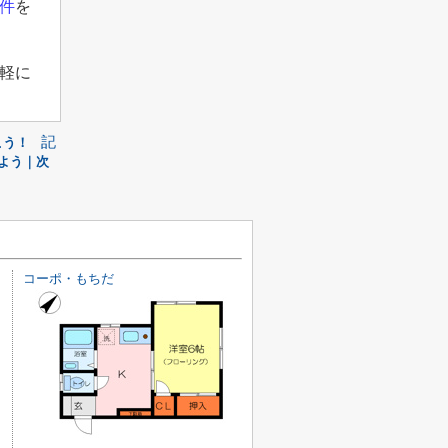
件
を
軽に
記
こう！
よう｜次
コーポ・もちだ