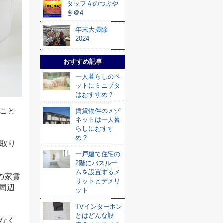
タッフＡのつぶや
き＠4
年末大掃除
2024
おすすめ記事
一人暮らしのペ
ットにミニブタ
はおすすめ？
こと
賃貸物件のメゾ
ネットは一人暮
らしにおすす
め？
取り
一戸建て住宅の
2階にバスルー
ムを設置するメ
の家賃
リットとデメリ
周辺
ット
TVインターホン
とはどんな設
なく