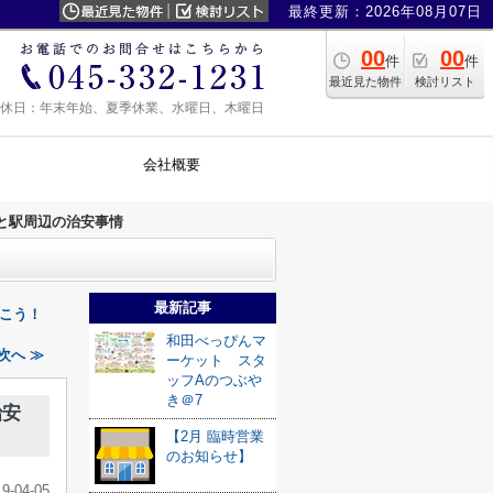
最終更新：2026年08月07日
00
00
件
件
最近見た物件
検討リスト
0 定休日：年末年始、夏季休業、水曜日、木曜日
会社概要
と駅周辺の治安事情
最新記事
こう！
和田べっぴんマ
次へ ≫
ーケット スタ
ッフAのつぶや
き＠7
治安
【2月 臨時営業
のお知らせ】
19-04-05