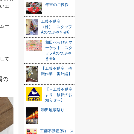
年末のご挨拶
いエ
工藤不動産
ムー
（株） スタッフ
Aのつぶやき＠6
和田べっぴんマ
ーケット スタ
ッフAのつぶや
き＠5
して
【工藤不動産 移
転作業 番外編】
場の
【～工藤不動産
より 移転のお
知らせ～】
和田地蔵祭り
工藤不動産(株) ス