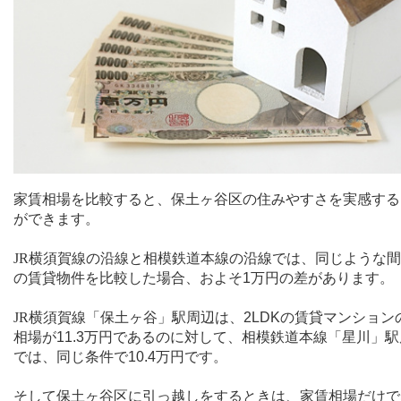
家賃相場を比較すると、保土ヶ谷区の住みやすさを実感する
ができます。
JR
横須賀線の沿線と相模鉄道本線の沿線では、同じような間
の賃貸物件を比較した場合、およそ
1
万円の差があります。
JR
横須賀線「保土ヶ谷」駅周辺は、
2LDK
の賃貸マンション
相場が
11.3
万円であるのに対して、相模鉄道本線「星川」駅
では、同じ条件で
10.4
万円です。
そして保土ヶ谷区に引っ越しをするときは、家賃相場だけで