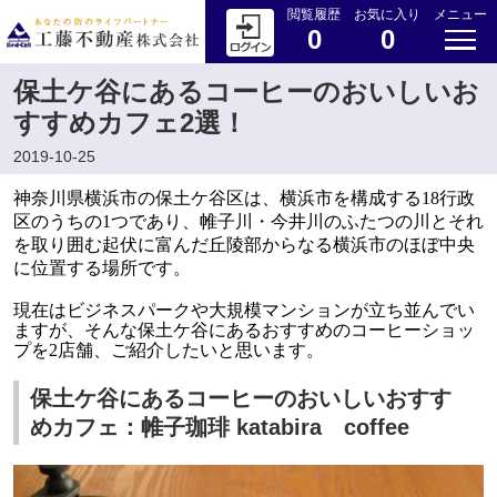
閲覧履歴
お気に入り
メニュー
0
0
保土ケ谷にあるコーヒーのおいしいお
すすめカフェ2選！
2019-10-25
神奈川県横浜市の保土ケ谷区は、横浜市を構成する18行政
区のうちの1つであり、帷子川・今井川のふたつの川とそれ
を取り囲む起伏に富んだ丘陵部からなる横浜市のほぼ中央
に位置する場所です。
現在はビジネスパークや大規模マンションが立ち並んでい
ますが、そんな保土ケ谷にあるおすすめのコーヒーショッ
プを2店舗、ご紹介したいと思います。
保土ケ谷にあるコーヒーのおいしいおすす
めカフェ：帷子珈琲 katabira coffee