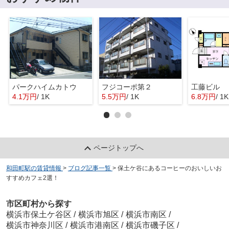
パークハイムカトウ
フジコーポ第２
工藤ビル
4.1万円
/ 1K
5.5万円
/ 1K
6.8万円
/ 1K
ページトップへ
和田町駅の賃貸情報
>
ブログ記事一覧
>
保土ケ谷にあるコーヒーのおいしいお
すすめカフェ2選！
市区町村から探す
横浜市保土ケ谷区
/
横浜市旭区
/
横浜市南区
/
横浜市神奈川区
/
横浜市港南区
/
横浜市磯子区
/