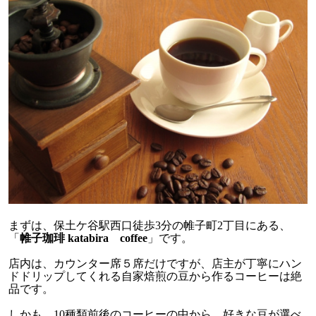
まずは、保土ケ谷駅西口徒歩3分の帷子町2丁目にある、
「
帷子珈琲 katabira coffee
」です。
店内は、カウンター席５席だけですが、店主が丁寧にハン
ドドリップしてくれる自家焙煎の豆から作るコーヒーは絶
品です。
しかも、10種類前後のコーヒーの中から、好きな豆が選べ