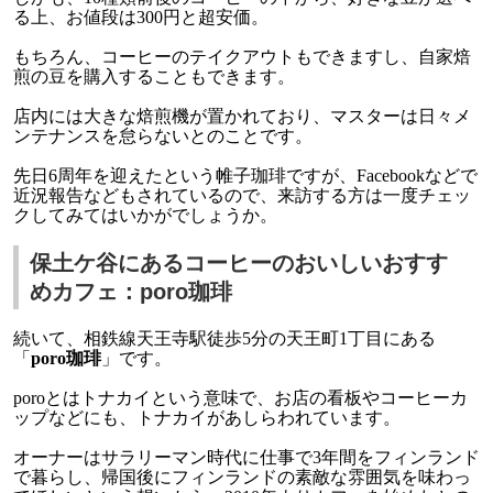
る上、お値段は300円と超安価。
もちろん、コーヒーのテイクアウトもできますし、自家焙
煎の豆を購入することもできます。
店内には大きな焙煎機が置かれており、マスターは日々メ
ンテナンスを怠らないとのことです。
先日6周年を迎えたという帷子珈琲ですが、Facebookなどで
近況報告などもされているので、来訪する方は一度チェッ
クしてみてはいかがでしょうか。
保土ケ谷にあるコーヒーのおいしいおすす
めカフェ：poro珈琲
続いて、相鉄線天王寺駅徒歩5分の天王町1丁目にある
「
poro珈琲
」です。
poroとはトナカイという意味で、お店の看板やコーヒーカ
ップなどにも、トナカイがあしらわれています。
オーナーはサラリーマン時代に仕事で3年間をフィンランド
で暮らし、帰国後にフィンランドの素敵な雰囲気を味わっ