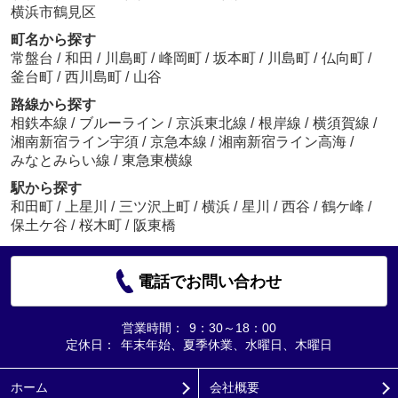
横浜市鶴見区
町名から探す
常盤台
/
和田
/
川島町
/
峰岡町
/
坂本町
/
川島町
/
仏向町
/
釜台町
/
西川島町
/
山谷
路線から探す
相鉄本線
/
ブルーライン
/
京浜東北線
/
根岸線
/
横須賀線
/
湘南新宿ライン宇須
/
京急本線
/
湘南新宿ライン高海
/
みなとみらい線
/
東急東横線
駅から探す
和田町
/
上星川
/
三ツ沢上町
/
横浜
/
星川
/
西谷
/
鶴ケ峰
/
保土ケ谷
/
桜木町
/
阪東橋
電話でお問い合わせ
営業時間：
9：30～18：00
定休日：
年末年始、夏季休業、水曜日、木曜日
ホーム
会社概要