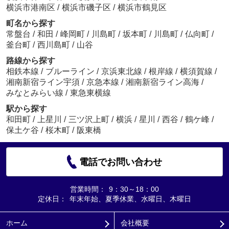
横浜市港南区
/
横浜市磯子区
/
横浜市鶴見区
町名から探す
常盤台
/
和田
/
峰岡町
/
川島町
/
坂本町
/
川島町
/
仏向町
/
釜台町
/
西川島町
/
山谷
路線から探す
相鉄本線
/
ブルーライン
/
京浜東北線
/
根岸線
/
横須賀線
/
湘南新宿ライン宇須
/
京急本線
/
湘南新宿ライン高海
/
みなとみらい線
/
東急東横線
駅から探す
和田町
/
上星川
/
三ツ沢上町
/
横浜
/
星川
/
西谷
/
鶴ケ峰
/
保土ケ谷
/
桜木町
/
阪東橋
電話でお問い合わせ
営業時間：
9：30～18：00
定休日：
年末年始、夏季休業、水曜日、木曜日
ホーム
会社概要