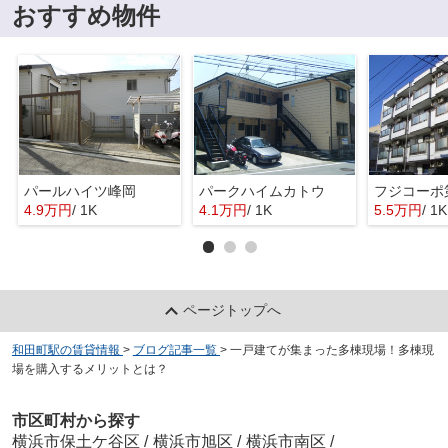
おすすめ物件
パールハイツ峰岡
パークハイムカトウ
フジコーポ
4.9万円
/ 1K
4.1万円
/ 1K
5.5万円
/ 1K
ページトップへ
和田町駅の賃貸情報
>
ブログ記事一覧
>
一戸建てが集まった多棟現場！多棟現
場を購入するメリットとは？
市区町村から探す
横浜市保土ケ谷区
/
横浜市旭区
/
横浜市南区
/