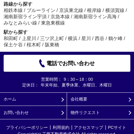
路線から探す
相鉄本線
/
ブルーライン
/
京浜東北線
/
根岸線
/
横須賀線
/
湘南新宿ライン宇須
/
京急本線
/
湘南新宿ライン高海
/
みなとみらい線
/
東急東横線
駅から探す
和田町
/
上星川
/
三ツ沢上町
/
横浜
/
星川
/
西谷
/
鶴ケ峰
/
保土ケ谷
/
桜木町
/
阪東橋
電話でお問い合わせ
営業時間：
9：30～18：00
定休日：
年末年始、夏季休業、水曜日、木曜日
ホーム
会社概要
お問い合わせ
物件リクエスト
プライバシーポリシー
利用規約
アクセスマップ
PCサイト
Copyright(c) 工藤不動産株式会社 All rights reserved.