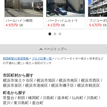
パールハイツ峰岡
パークハイムカトウ
フジコーポ
4.9万円
/ 1K
4.1万円
/ 1K
5.5万円
/ 1K
ページトップへ
和田町駅の賃貸情報
>
ブログ記事一覧
>
ハングリータイガー保土ヶ谷本店など
の子連れに優しい保土ヶ谷区のランチ
市区町村から探す
横浜市保土ケ谷区
/
横浜市旭区
/
横浜市南区
/
横浜市西区
/
横浜市泉区
/
横浜市港南区
/
横浜市磯子区
/
横浜市鶴見区
町名から探す
常盤台
/
和田
/
峰岡町
/
川島町
/
坂本町
/
仏向町
/
川島町
/
星川
/
東川島町
/
釜台町